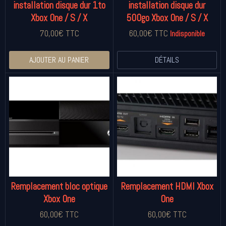
installation disque dur 1to
installation disque dur
Xbox One / S / X
500go Xbox One / S / X
70,00€ TTC
60,00€ TTC
Indisponible
AJOUTER AU PANIER
DÉTAILS
Remplacement bloc optique
Remplacement HDMI Xbox
Xbox One
One
60,00€ TTC
60,00€ TTC